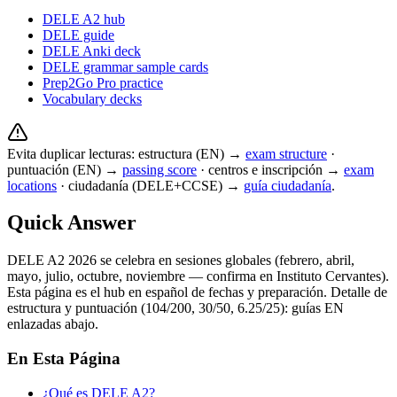
DELE A2 hub
DELE guide
DELE Anki deck
DELE grammar sample cards
Prep2Go Pro practice
Vocabulary decks
Evita duplicar lecturas: estructura (EN) →
exam structure
·
puntuación (EN) →
passing score
· centros e inscripción →
exam
locations
· ciudadanía (DELE+CCSE) →
guía ciudadanía
.
Quick Answer
DELE A2 2026 se celebra en sesiones globales (febrero, abril,
mayo, julio, octubre, noviembre — confirma en Instituto Cervantes).
Esta página es el hub en español de fechas y preparación. Detalle de
estructura y puntuación (104/200, 30/50, 6.25/25): guías EN
enlazadas abajo.
En Esta Página
¿Qué es DELE A2?