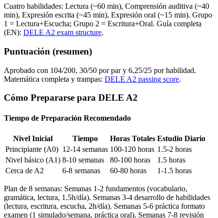
Cuatro habilidades: Lectura (~60 min), Comprensión auditiva (~40
min), Expresión escrita (~45 min), Expresión oral (~15 min). Grupo
1 = Lectura+Escucha; Grupo 2 = Escritura+Oral. Guía completa
(EN):
DELE A2 exam structure
.
Puntuación (resumen)
Aprobado con 104/200, 30/50 por par y 6,25/25 por habilidad.
Matemática completa y trampas:
DELE A2 passing score
.
Cómo Prepararse para DELE A2
Tiempo de Preparación Recomendado
Nivel Inicial
Tiempo
Horas Totales
Estudio Diario
Principiante (A0)
12-14 semanas
100-120 horas
1.5-2 horas
Nivel básico (A1)
8-10 semanas
80-100 horas
1.5 horas
Cerca de A2
6-8 semanas
60-80 horas
1-1.5 horas
Plan de 8 semanas: Semanas 1-2 fundamentos (vocabulario,
gramática, lectura, 1.5h/día). Semanas 3-4 desarrollo de habilidades
(lectura, escritura, escucha, 2h/día). Semanas 5-6 práctica formato
examen (1 simulado/semana, práctica oral). Semanas 7-8 revisión