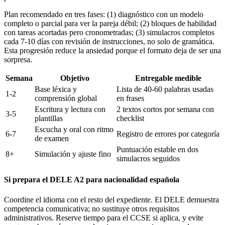
Plan recomendado en tres fases: (1) diagnóstico con un modelo
completo o parcial para ver la pareja débil; (2) bloques de habilidad
con tareas acortadas pero cronometradas; (3) simulacros completos
cada 7-10 días con revisión de instrucciones, no solo de gramática.
Esta progresión reduce la ansiedad porque el formato deja de ser una
sorpresa.
Semana
Objetivo
Entregable medible
Base léxica y
Lista de 40-60 palabras usadas
1-2
comprensión global
en frases
Escritura y lectura con
2 textos cortos por semana con
3-5
plantillas
checklist
Escucha y oral con ritmo
6-7
Registro de errores por categoría
de examen
Puntuación estable en dos
8+
Simulación y ajuste fino
simulacros seguidos
Si prepara el DELE A2 para nacionalidad española
Coordine el idioma con el resto del expediente. El DELE demuestra
competencia comunicativa; no sustituye otros requisitos
administrativos. Reserve tiempo para el CCSE si aplica, y evite