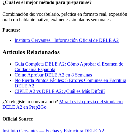
¿Cuál es el mejor método para prepararse?
Combinación de: vocabulario, práctica en formato real, expresión
oral con hablante nativo, exámenes simulados semanales.
Fuentes:
Instituto Cervantes - Información Oficial de DELE A2
Artículos Relacionados
Guía Completa DELE A2: Cómo Aprobar el Examen de
Ciudadanía Española
Cómo Aprobar DELE A2 en 8 Semanas
No Pierda Puntos Fáciles: 5 Errores Comunes en Escritura
DELE A2
CIPLE A2 vs DELE A2: ¿Cuál es Más Difícil?
¿Ya elegiste tu convocatoria?
Mira la vista previa del simulacro
DELE A2 en Prep2Go
.
Official Source
Instituto Cervantes — Fechas y Estructura DELE A2