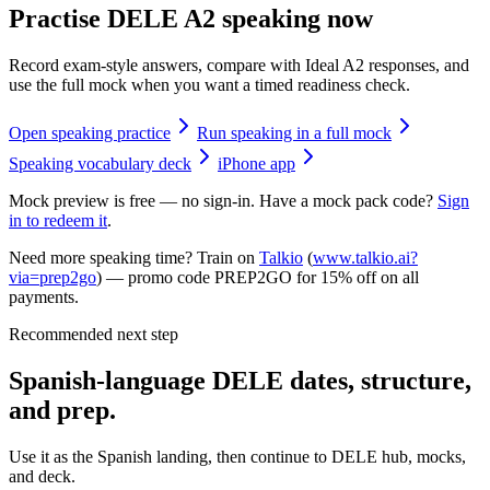
Practise DELE A2 speaking now
Record exam-style answers, compare with Ideal A2 responses, and
use the full mock when you want a timed readiness check.
Open speaking practice
Run speaking in a full mock
Speaking vocabulary deck
iPhone app
Mock preview is free — no sign-in. Have a mock pack code?
Sign
in to redeem it
.
Need more speaking time? Train on
Talkio
(
www.talkio.ai?
via=prep2go
) — promo code
PREP2GO
for
15% off on all
payments
.
Recommended next step
Spanish-language DELE dates, structure,
and prep.
Use it as the Spanish landing, then continue to DELE hub, mocks,
and deck.