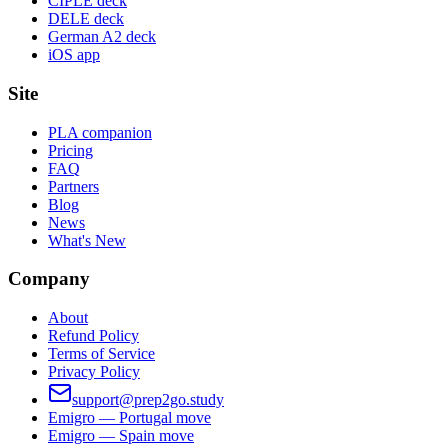
CIPLE deck
DELE deck
German A2 deck
iOS app
Site
PLA companion
Pricing
FAQ
Partners
Blog
News
What's New
Company
About
Refund Policy
Terms of Service
Privacy Policy
support@prep2go.study
Emigro — Portugal move
Emigro — Spain move