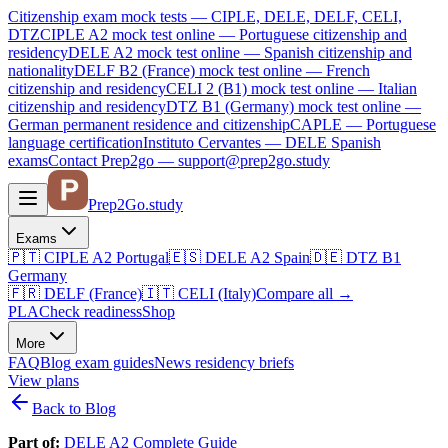
Citizenship exam mock tests — CIPLE, DELE, DELF, CELI,
DTZ
CIPLE A2
mock test online —
Portuguese citizenship and
residency
DELE A2
mock test online —
Spanish citizenship and
nationality
DELF B2 (France)
mock test online —
French
citizenship and residency
CELI 2 (B1)
mock test online —
Italian
citizenship and residency
DTZ B1 (Germany)
mock test online —
German permanent residence and citizenship
CAPLE — Portuguese
language certification
Instituto Cervantes — DELE Spanish
exams
Contact Prep2go — support@prep2go.study
Prep2
Go
.study
Exams
🇵🇹
CIPLE A2
Portugal
🇪🇸
DELE A2
Spain
🇩🇪
DTZ B1
Germany
🇫🇷
DELF (France)
🇮🇹
CELI (Italy)
Compare all
→
PLA
Check readiness
Shop
More
FAQ
Blog
exam guides
News
residency briefs
View plans
Back to Blog
Part of:
DELE A2 Complete Guide