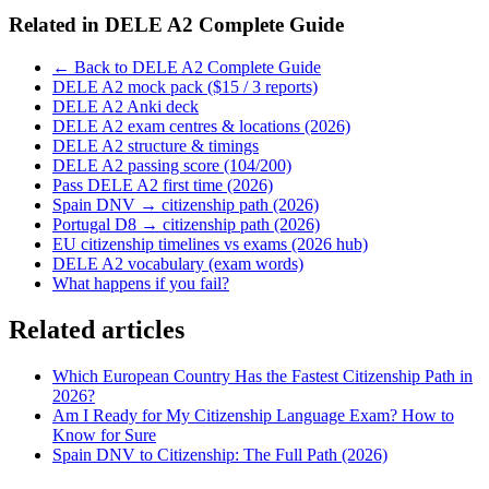
Related in
DELE A2 Complete Guide
← Back to DELE A2 Complete Guide
DELE A2 mock pack ($15 / 3 reports)
DELE A2 Anki deck
DELE A2 exam centres & locations (2026)
DELE A2 structure & timings
DELE A2 passing score (104/200)
Pass DELE A2 first time (2026)
Spain DNV → citizenship path (2026)
Portugal D8 → citizenship path (2026)
EU citizenship timelines vs exams (2026 hub)
DELE A2 vocabulary (exam words)
What happens if you fail?
Related articles
Which European Country Has the Fastest Citizenship Path in
2026?
Am I Ready for My Citizenship Language Exam? How to
Know for Sure
Spain DNV to Citizenship: The Full Path (2026)