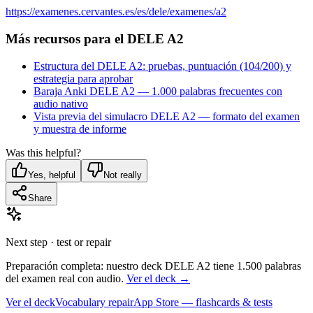
https://examenes.cervantes.es/es/dele/examenes/a2
Más recursos para el DELE A2
Estructura del DELE A2: pruebas, puntuación (104/200) y
estrategia para aprobar
Baraja Anki DELE A2 — 1.000 palabras frecuentes con
audio nativo
Vista previa del simulacro DELE A2 — formato del examen
y muestra de informe
Was this helpful?
Yes, helpful
Not really
Share
Next step · test or repair
Preparación completa: nuestro deck DELE A2 tiene 1.500 palabras
del examen real con audio.
Ver el deck →
Ver el deck
Vocabulary repair
App Store — flashcards & tests