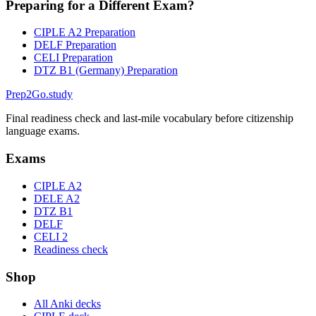
Preparing for a Different Exam?
CIPLE A2 Preparation
DELF Preparation
CELI Preparation
DTZ B1 (Germany) Preparation
Prep2
Go
.study
Final readiness check and last-mile vocabulary before citizenship
language exams.
Exams
CIPLE A2
DELE A2
DTZ B1
DELF
CELI 2
Readiness check
Shop
All Anki decks