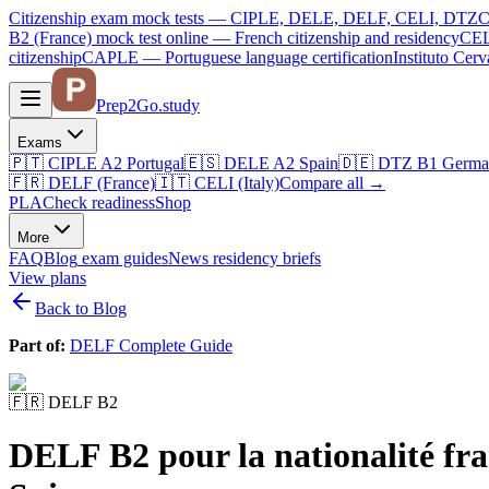
Citizenship exam mock tests — CIPLE, DELE, DELF, CELI, DTZ
C
B2 (France)
mock test online —
French citizenship and residency
CEL
citizenship
CAPLE — Portuguese language certification
Instituto Ce
Prep2
Go
.study
Exams
🇵🇹
CIPLE A2
Portugal
🇪🇸
DELE A2
Spain
🇩🇪
DTZ B1
Germa
🇫🇷
DELF (France)
🇮🇹
CELI (Italy)
Compare all
→
PLA
Check readiness
Shop
More
FAQ
Blog
exam guides
News
residency briefs
View plans
Back to Blog
Part of:
DELF Complete Guide
🇫🇷
DELF B2
DELF B2 pour la nationalité fra