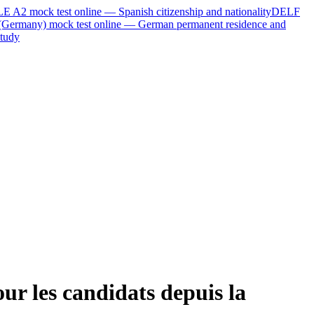
LE A2
mock test online —
Spanish citizenship and nationality
DELF
(Germany)
mock test online —
German permanent residence and
tudy
ur les candidats depuis la