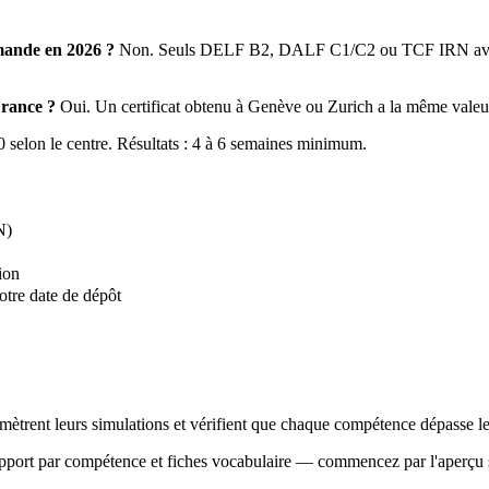
mande en 2026 ?
Non. Seuls DELF B2, DALF C1/C2 ou TCF IRN avec B2 
France ?
Oui. Un certificat obtenu à Genève ou Zurich a la même valeur
elon le centre. Résultats : 4 à 6 semaines minimum.
N)
ion
votre date de dépôt
onomètrent leurs simulations et vérifient que chaque compétence dépasse 
pport par compétence et fiches vocabulaire — commencez par l'aperçu su