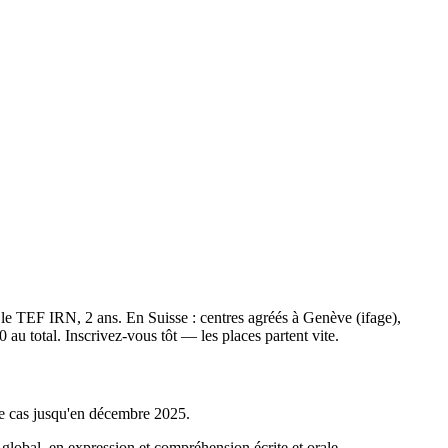
 le TEF IRN, 2 ans. En Suisse : centres agréés à Genève (ifage),
u total. Inscrivez-vous tôt — les places partent vite.
 le cas jusqu'en décembre 2025.
global, en expression et compréhension écrite et orale.