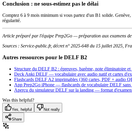
Conclusion : ne sous-estimez pas le délai
Comptez 6 à 9 mois minimum si vous partez d'un B1 solide. Genève, 
régularité.
Article préparé par l'équipe Prep2Go — préparation aux examens 
Sources : Service-public.fr, décret n° 2025-648 du 15 juillet 2025, Fr
Autres ressources pour le DELF B2
Structure du DELF B2 : épreuves, barème, note éliminatoire et 
Deck Anki DELF — vocabulaire avec audio natif et cartes d'e
Flashcards DELF A2 imprimables (360 cartes, PDF + audio QR
App Prep2Go iPhone — flashcards de vocabulaire DELF sans 
Aperçu du simulateur DELF sur la landing — format d'examen +
Was this helpful?
Yes, helpful
Not really
Share