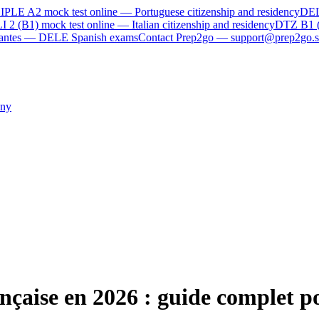
IPLE A2
mock test online —
Portuguese citizenship and residency
DE
I 2 (B1)
mock test online —
Italian citizenship and residency
DTZ B1 
rvantes — DELE Spanish exams
Contact Prep2go — support@prep2go.s
ny
nçaise en 2026 : guide complet po