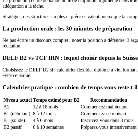
La production écrite demande un texte d'opinion argumenté d'environ 2
adéquation à la tâche.
Stratégie : des structures simples et précises valent mieux que la com
La production orale : les 30 minutes de préparation
Ne pas écrire un discours complet ; noter la position à défendre, 3 arg
récitation.
DELF B2 vs TCF IRN : lequel choisir depuis la Suisse
Choisissez le DELF B2 si : calendrier flexible, diplôme à vie, format
évite ce risque.
Calendrier pratique : combien de temps vous reste-t-il
Niveau actuel
Temps estimé pour B2
Recommandation
A2
12 à 18 mois
Commencez maintenant
B1 (débutant)
8 à 12 mois
Commencez ce mois-ci
B1 (solide)
4 à 6 mois
Inscrivez-vous dans 3 mois
B2 passif
6 à 10 semaines
Préparez-vous intensivement