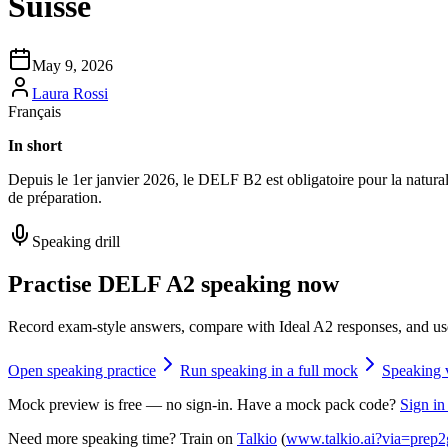
Suisse
May 9, 2026
Laura Rossi
Français
In short
Depuis le 1er janvier 2026, le DELF B2 est obligatoire pour la natural
de préparation.
Speaking drill
Practise DELF A2 speaking now
Record exam-style answers, compare with Ideal A2 responses, and us
Open speaking practice
Run speaking in a full mock
Speaking 
Mock preview is free — no sign-in. Have a mock pack code?
Sign in
Need more speaking time? Train on
Talkio
(
www.talkio.ai?via=prep2