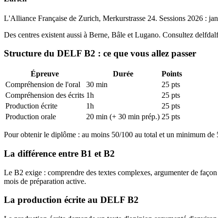
L'Alliance Française de Zurich, Merkurstrasse 24. Sessions 2026 : ja
Des centres existent aussi à Berne, Bâle et Lugano. Consultez delfdalf.c
Structure du DELF B2 : ce que vous allez passer
Épreuve
Durée
Points
Compréhension de l'oral
30 min
25 pts
Compréhension des écrits
1h
25 pts
Production écrite
1h
25 pts
Production orale
20 min (+ 30 min prép.)
25 pts
Pour obtenir le diplôme : au moins 50/100 au total et un minimum d
La différence entre B1 et B2
Le B2 exige : comprendre des textes complexes, argumenter de façon st
mois de préparation active.
La production écrite au DELF B2