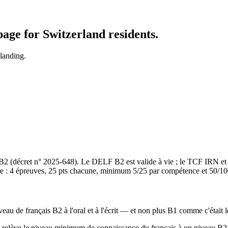
ge for Switzerland residents.
landing.
au B2 (décret n° 2025-648). Le DELF B2 est valide à vie ; le TCF IRN et
 : 4 épreuves, 25 pts chacune, minimum 5/25 par compétence et 50/100 a
iveau de français B2 à l'oral et à l'écrit — et non plus B1 comme c'était
ui relève le niveau minimum de connaissance du français à un niveau B2 