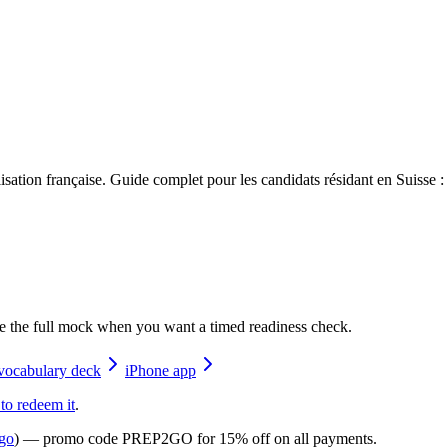
isation française. Guide complet pour les candidats résidant en Suisse :
e the full mock when you want a timed readiness check.
vocabulary deck
iPhone app
 to redeem it
.
go
) — promo code
PREP2GO
for
15% off on all payments
.