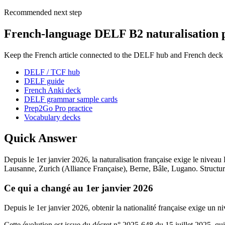
Recommended next step
French-language DELF B2 naturalisation pa
Keep the French article connected to the DELF hub and French deck 
DELF / TCF hub
DELF guide
French Anki deck
DELF grammar sample cards
Prep2Go Pro practice
Vocabulary decks
Quick Answer
Depuis le 1er janvier 2026, la naturalisation française exige le nive
Lausanne, Zurich (Alliance Française), Berne, Bâle, Lugano. Structure
Ce qui a changé au 1er janvier 2026
Depuis le 1er janvier 2026, obtenir la nationalité française exige un n
Cette évolution est issue du décret n° 2025-648 du 15 juillet 2025, q