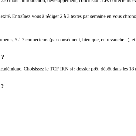
50 mots : introduction, développement, conclusion. Les correcteurs éva
plexité. Entraînez-vous à rédiger 2 à 3 textes par semaine en vous chron
uments, 5 à 7 connecteurs (par conséquent, bien que, en revanche...), et a
 ?
 académique. Choisissez le TCF IRN si : dossier prêt, dépôt dans les 1
 ?