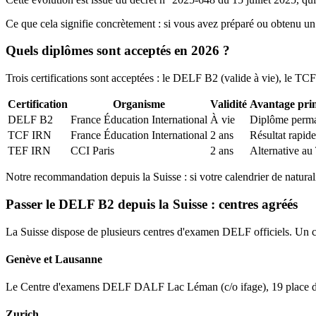
Ce que cela signifie concrètement : si vous avez préparé ou obtenu un
Quels diplômes sont acceptés en 2026 ?
Trois certifications sont acceptées : le DELF B2 (valide à vie), le TC
Certification
Organisme
Validité
Avantage prin
DELF B2
France Éducation International
À vie
Diplôme perm
TCF IRN
France Éducation International
2 ans
Résultat rapide
TEF IRN
CCI Paris
2 ans
Alternative a
Notre recommandation depuis la Suisse : si votre calendrier de naturali
Passer le DELF B2 depuis la Suisse : centres agréés
La Suisse dispose de plusieurs centres d'examen DELF officiels. Un ce
Genève et Lausanne
Le Centre d'examens DELF DALF Lac Léman (c/o ifage), 19 place d
Zurich