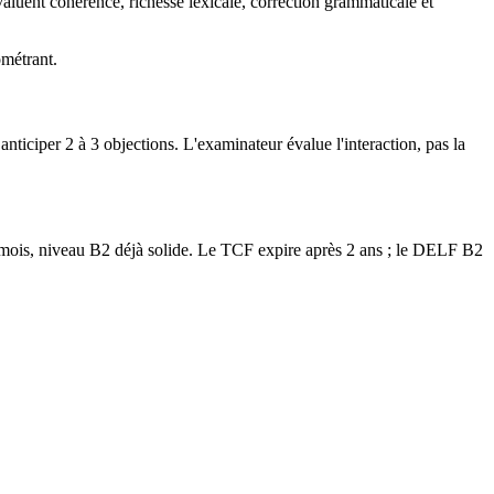
luent cohérence, richesse lexicale, correction grammaticale et
ométrant.
nticiper 2 à 3 objections. L'examinateur évalue l'interaction, pas la
8 mois, niveau B2 déjà solide. Le TCF expire après 2 ans ; le DELF B2